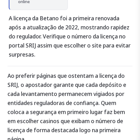
online
A licença da Betano foi a primeira renovada
após a atualização de 2022, mostrando rapidez
do regulador. Verifique o número da licença no
portal SRIJ assim que escolher o site para evitar
surpresas.
Ao preferir páginas que ostentam a licença do
SRIJ, o apostador garante que cada depósito e
cada levantamento permanecem vigiados por
entidades reguladoras de confiança. Quem
coloca a segurança em primeiro lugar faz bem
em escolher casinos que exibam o número de
licença de forma destacada logo na primeira
página.