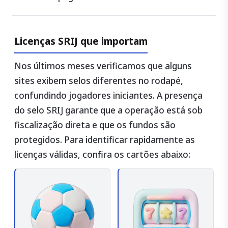
Licenças SRIJ que importam
Nos últimos meses verificamos que alguns
sites exibem selos diferentes no rodapé,
confundindo jogadores iniciantes. A presença
do selo SRIJ garante que a operação está sob
fiscalização direta e que os fundos são
protegidos. Para identificar rapidamente as
licenças válidas, confira os cartões abaixo: