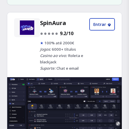
SpinAura
Entrar
●●●●●
9.2
/10
100% até 2000€
Jogos:
6000+ títulos
Casino ao vivo:
Roleta e
blackjack
Suporte:
Chat e email