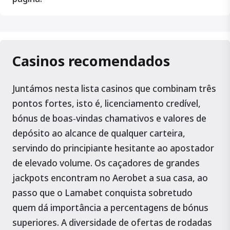
Casinos recomendados
Juntámos nesta lista casinos que combinam três
pontos fortes, isto é, licenciamento credível,
bónus de boas‐vindas chamativos e valores de
depósito ao alcance de qualquer carteira,
servindo do principiante hesitante ao apostador
de elevado volume. Os caçadores de grandes
jackpots encontram no Aerobet a sua casa, ao
passo que o Lamabet conquista sobretudo
quem dá importância a percentagens de bónus
superiores. A diversidade de ofertas de rodadas