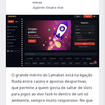
mesas
Suporte:
Email e chat
O grande mérito do Lamabet está na ligação
fluida entre casino e apostas desportivas,
que permite a quem gosta de saltar de slots
para jogos ao vivo fazê‐lo dentro de um só
ambiente, sempre muito responsivo. No que