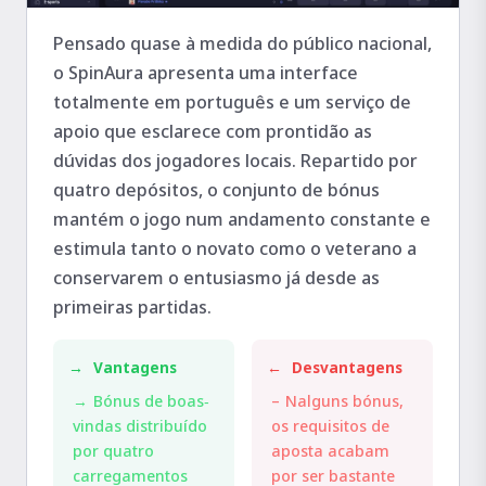
Pensado quase à medida do público nacional,
o SpinAura apresenta uma interface
totalmente em português e um serviço de
apoio que esclarece com prontidão as
dúvidas dos jogadores locais. Repartido por
quatro depósitos, o conjunto de bónus
mantém o jogo num andamento constante e
estimula tanto o novato como o veterano a
conservarem o entusiasmo já desde as
primeiras partidas.
Vantagens
Desvantagens
Bónus de boas‐
Nalguns bónus,
vindas distribuído
os requisitos de
por quatro
aposta acabam
carregamentos
por ser bastante