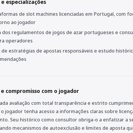
e especializações
taformas de slot machines licenciadas em Portugal, com f
torno ao jogador
a dos regulamentos de jogos de azar portugueses e consu
ra operadores
de estratégias de apostas responsáveis e estudo históri
comendações
al e compromisso com o jogador
ada avaliação com total transparência e estrito cumprim
 o jogador tenha acesso a informações claras sobre licenç
nto. Seu histórico como consultor obriga-o a enfatizar a 
cando mecanismos de autoexclusão e limites de aposta 