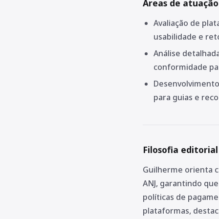
Áreas de atuação 
Avaliação de pla
usabilidade e re
Análise detalhad
conformidade pa
Desenvolvimento 
para guias e re
Filosofia editori
Guilherme orienta c
ANJ, garantindo que
políticas de pagame
plataformas, desta