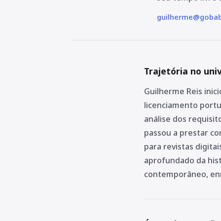
guilherme@gobab
Trajetória no uni
Guilherme Reis inic
licenciamento port
análise dos requisit
passou a prestar co
para revistas digit
aprofundado da hist
contemporâneo, enr