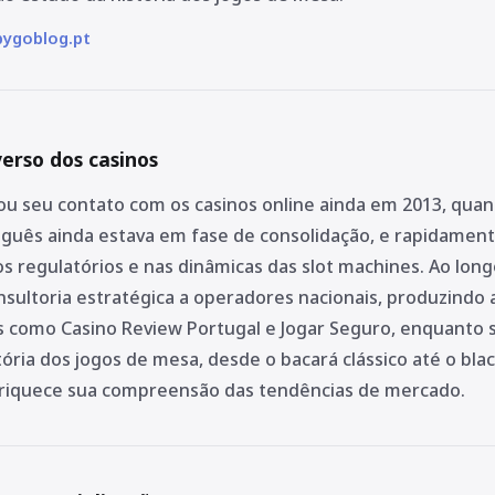
ygoblog.pt
verso dos casinos
iou seu contato com os casinos online ainda em 2013, qua
uguês ainda estava em fase de consolidação, e rapidamen
os regulatórios e nas dinâmicas das slot machines. Ao long
nsultoria estratégica a operadores nacionais, produzindo 
ais como Casino Review Portugal e Jogar Seguro, enquanto
ória dos jogos de mesa, desde o bacará clássico até o blac
iquece sua compreensão das tendências de mercado.