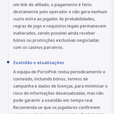
um link de afiliado, o pagamento é feito
diretamente pelo operador e não gera nenhum
custo extra ao jogador. As probabilidades,
regras de jogo e requisitos legais permanecem
inalterados, sendo possível ainda receber
bónus ou promoções exclusivas negociadas
com os casinos parceiros.
Exatidão e atualizações
A equipa de PortoPick revisa periodicamente o
conteúdo, incluindo bónus, termos de
campanha e dados de licenças, para minimizar o
risco de informações desatualizadas, mas não
pode garantir a exatidão em tempo real.
Recomenda‑se que os jogadores confirmem