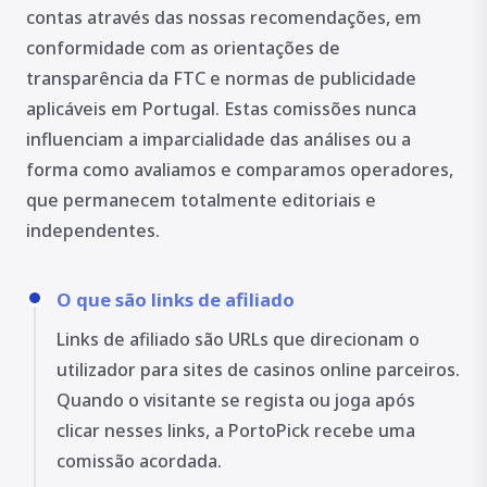
contas através das nossas recomendações, em
conformidade com as orientações de
transparência da FTC e normas de publicidade
aplicáveis em Portugal. Estas comissões nunca
influenciam a imparcialidade das análises ou a
forma como avaliamos e comparamos operadores,
que permanecem totalmente editoriais e
independentes.
O que são links de afiliado
Links de afiliado são URLs que direcionam o
utilizador para sites de casinos online parceiros.
Quando o visitante se regista ou joga após
clicar nesses links, a PortoPick recebe uma
comissão acordada.